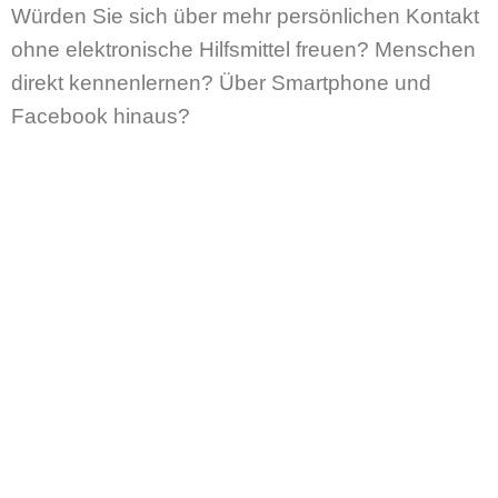
Würden Sie sich über mehr persönlichen Kontakt
ohne elektronische Hilfsmittel freuen?
Menschen
direkt kennenlernen? Über Smartphone und
Facebook hinaus?
opendot
will mehr menschliche Begegnungen
zwischen Nachbarn in Ihrem Wohnfeld schaffen.
Machen Sie mit!
Der rote Punkt ist ein einfaches Zeichen, mit dem
Sie zeigen können, dass Sie offen sind für ein
kurzes Gespräch, einen Austausch, eine Tasse
Kaffee. Der rote Punkt macht deutlich, dass Sie
grundsätzlich ansprechbar sind und sich über
einen spontanen Besuch freuen. Und wenn es